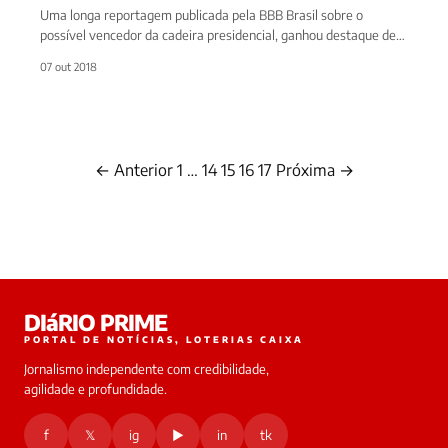
Uma longa reportagem publicada pela BBB Brasil sobre o
possível vencedor da cadeira presidencial, ganhou destaque de
ontem para hoje,…
07 out 2018
← Anterior
1
…
14
15
16
17
Próxima →
Paginação
de
posts
DIáRIO PRIME
PORTAL DE NOTÍCIAS, LOTERIAS CAIXA
Jornalismo independente com credibilidade,
agilidade e profundidade.
f
𝕏
ig
▶
in
tk