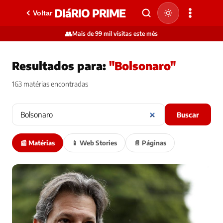
DIáRIO PRIME
Voltar
👥
Mais de 99 mil visitas este mês
Resultados para:
"Bolsonaro"
163 matérias encontradas
Buscar
📰 Matérias
📱 Web Stories
📄 Páginas