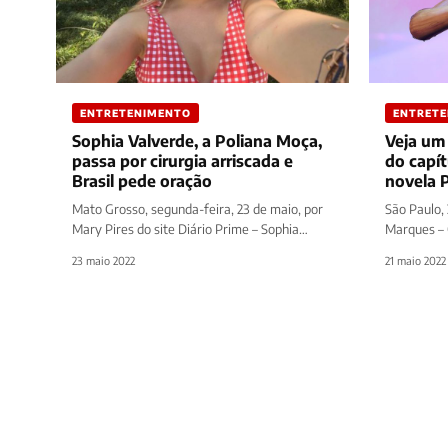
ENTRETENIMENTO
ENTRET
Sophia Valverde, a Poliana Moça,
Veja um
passa por cirurgia arriscada e
do capí
Brasil pede oração
novela 
Mato Grosso, segunda-feira, 23 de maio, por
São Paulo, 
Mary Pires do site Diário Prime – Sophia
Marques – 
Valverde preocupou a todos ao…
site Diário
23 maio 2022
21 maio 2022