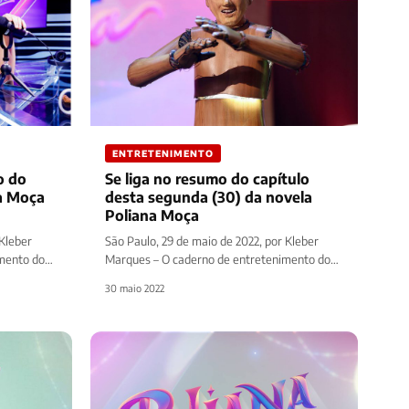
ENTRETENIMENTO
o do
Se liga no resumo do capítulo
desta segunda (30) da novela
Poliana Moça
 Kleber
São Paulo, 29 de maio de 2022, por Kleber
mento do
Marques – O caderno de entretenimento do
site Diário Prime traz…
30 maio 2022