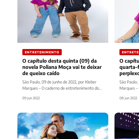
ENTRETENIMENTO
ENTRET
O capítulo desta quinta (09) da
O capít
novela Poliana Moça vai te deixar
quarta-f
de queixo caído
perplexo
São Paulo, 09 de junho de 2022, por Kleber
São Paulo, 
Marques – O caderno de entretenimento do
Marques – 
site Diário Prime traz…
site Diário
09 jun 2022
08 jun 2022