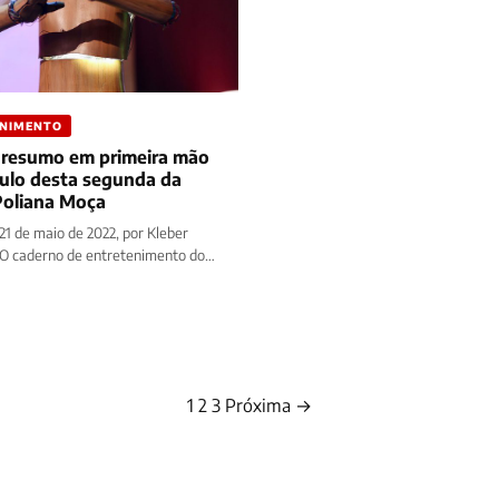
ENIMENTO
 resumo em primeira mão
tulo desta segunda da
Poliana Moça
21 de maio de 2022, por Kleber
O caderno de entretenimento do
 Prime traz…
1
2
3
Próxima →
Paginação
de