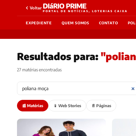
DIáRIO PRIME
Voltar
PORTAL DE NOTÍCIAS, LOTERIAS CAIXA
EXPEDIENTE
QUEM SOMOS
CONTATO
POL
Resultados para:
"polia
27 matérias encontradas
📰 Matérias
📱 Web Stories
📄 Páginas