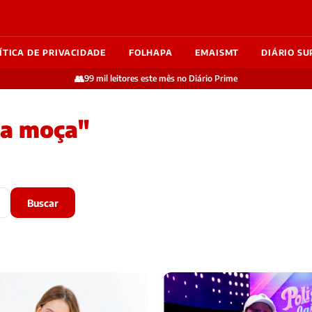
ÍTICA DE PRIVACIDADE
FOLHAPA
EMAISMT
DIÁRIO SU
👥
99 mil leitores este mês no Diário Prime
na moça"
Buscar