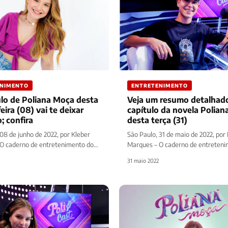
ENIMENTO
ENTRETENIMENTO
ulo de Poliana Moça desta
Veja um resumo detalhad
eira (08) vai te deixar
capítulo da novela Poliana Moça
; confira
desta terça (31)
08 de junho de 2022, por Kleber
São Paulo, 31 de maio de 2022, por
O caderno de entretenimento do
Marques – O caderno de entreteni
 Prime traz…
site Diário Prime traz…
31 maio 2022