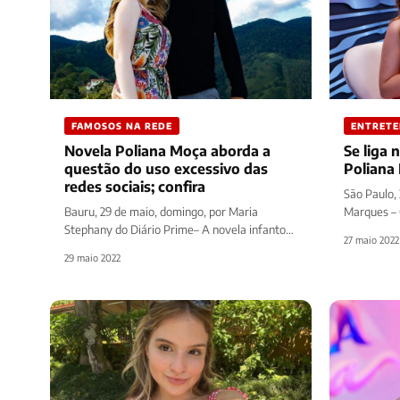
FAMOSOS NA REDE
ENTRET
Novela Poliana Moça aborda a
Se liga 
questão do uso excessivo das
Poliana
redes sociais; confira
São Paulo, 
Bauru, 29 de maio, domingo, por Maria
Marques – 
Stephany do Diário Prime– A novela infanto-
site Diário
27 maio 2022
juvenil Poliana Moça do SBTm trouxe um…
29 maio 2022