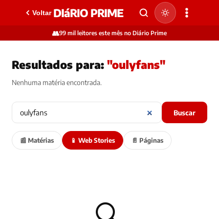
DIáRIO PRIME
Voltar
👥
99 mil leitores este mês no Diário Prime
Resultados para:
"oulyfans"
Nenhuma matéria encontrada.
Buscar
📰 Matérias
📱 Web Stories
📄 Páginas
🔍