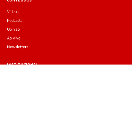
CONTEÚDOS
Vídeos
Podcasts
Opinião
Ao Vivo
Newsletters
INSTITUCIONAL
Sobre nós
Trabalhe conosco
Anuncie
Contato
Privacidade