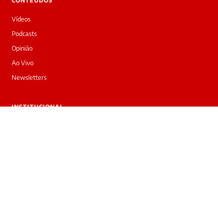
CONTEÚDOS
Vídeos
Podcasts
Opinião
Ao Vivo
Newsletters
INSTITUCIONAL
Sobre nós
Trabalhe conosco
Anuncie
Contato
Privacidade