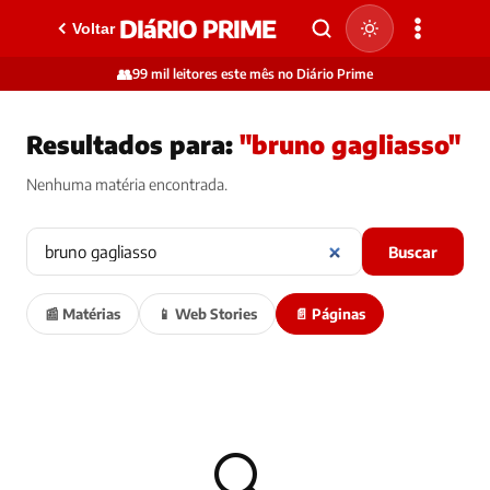
DIáRIO PRIME
Voltar
👥
99 mil leitores este mês no Diário Prime
Resultados para:
"bruno gagliasso"
Nenhuma matéria encontrada.
Buscar
📰 Matérias
📱 Web Stories
📄 Páginas
🔍