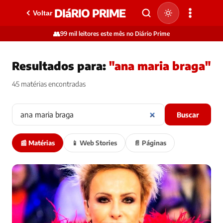
DIáRIO PRIME
Voltar
👥
99 mil leitores este mês no Diário Prime
Resultados para:
"ana maria braga"
45 matérias encontradas
Buscar
📰 Matérias
📱 Web Stories
📄 Páginas