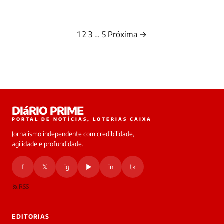
1
2
3
…
5
Próxima →
Paginação
de
posts
DIáRIO PRIME
PORTAL DE NOTÍCIAS, LOTERIAS CAIXA
Jornalismo independente com credibilidade,
agilidade e profundidade.
f
𝕏
ig
▶
in
tk
RSS
EDITORIAS