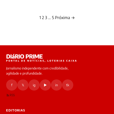
1
2
3
…
5
Próxima →
Paginação
de
posts
DIáRIO PRIME
PORTAL DE NOTÍCIAS, LOTERIAS CAIXA
Jornalismo independente com credibilidade,
agilidade e profundidade.
f
𝕏
ig
▶
in
tk
RSS
EDITORIAS