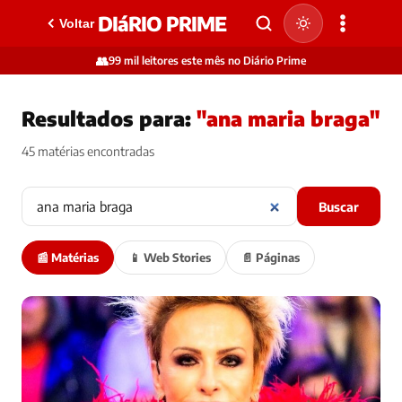
DIáRIO PRIME
Voltar
👥
99 mil leitores este mês no Diário Prime
Resultados para:
"ana maria braga"
45 matérias encontradas
Buscar
📰 Matérias
📱 Web Stories
📄 Páginas