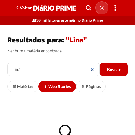
DIáRIO PRIME
Voltar
👥
99 mil leitores este mês no Diário Prime
Resultados para:
"Lina"
Nenhuma matéria encontrada.
Buscar
📰 Matérias
📱 Web Stories
📄 Páginas
🔍