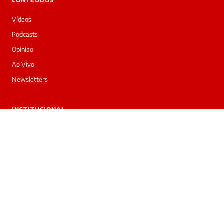
CONTEÚDOS
Vídeos
Podcasts
Opinião
Ao Vivo
Newsletters
INSTITUCIONAL
Sobre nós
Trabalhe conosco
Anuncie
Contato
Privacidade