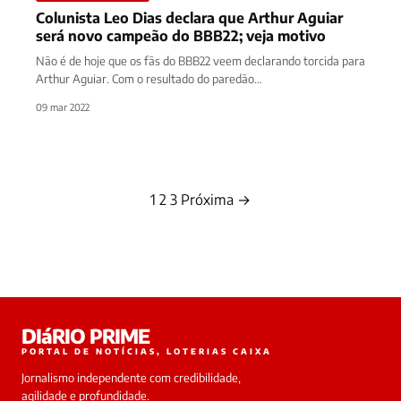
Colunista Leo Dias declara que Arthur Aguiar
será novo campeão do BBB22; veja motivo
Não é de hoje que os fãs do BBB22 veem declarando torcida para
Arthur Aguiar. Com o resultado do paredão…
09 mar 2022
1
2
3
Próxima →
Paginação
de
posts
DIáRIO PRIME
PORTAL DE NOTÍCIAS, LOTERIAS CAIXA
Jornalismo independente com credibilidade,
agilidade e profundidade.