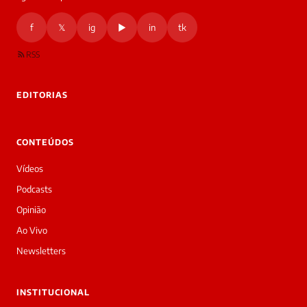
f
𝕏
ig
▶
in
tk
RSS
EDITORIAS
CONTEÚDOS
Vídeos
Podcasts
Opinião
Ao Vivo
Newsletters
INSTITUCIONAL