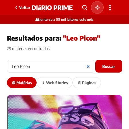
DIáRIO PRIME
Voltar
👥
Junte-se a 99 mil leitores este mês
Resultados para:
"Leo Picon"
29 matérias encontradas
Buscar
📰 Matérias
📱 Web Stories
📄 Páginas