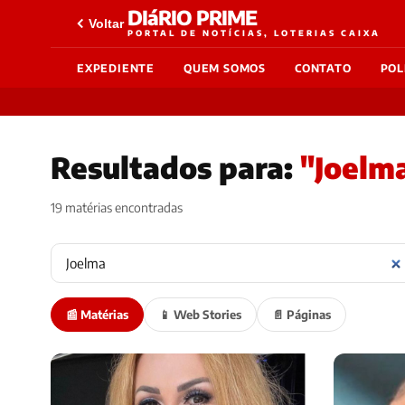
DIáRIO PRIME
Voltar
PORTAL DE NOTÍCIAS, LOTERIAS CAIXA
EXPEDIENTE
QUEM SOMOS
CONTATO
POL
Resultados para:
"Joelm
19 matérias encontradas
📰 Matérias
📱 Web Stories
📄 Páginas