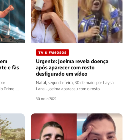
TV & FAMOSOS
 em
Urgente: Joelma revela doença
te e fãs
após aparecer com rosto
desfigurado em vídeo
 por
Natal, segunda-feira, 30 de maio, por Laysa
io Prime. A
Lana – Joelma apareceu com o rosto
totalmente diferente do normal, nos últimos…
30 maio 2022