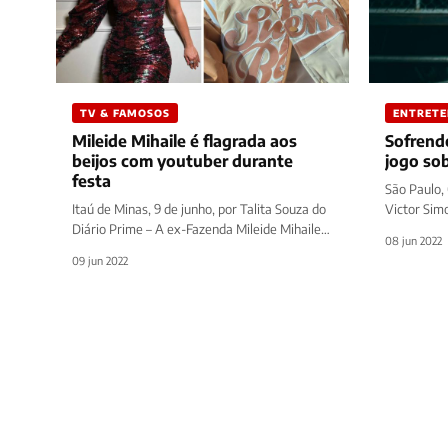
TV & FAMOSOS
ENTRET
Mileide Mihaile é flagrada aos
Sofrend
beijos com youtuber durante
jogo so
festa
São Paulo, 
Itaú de Minas, 9 de junho, por Talita Souza do
Victor Simo
Diário Prime – A ex-Fazenda Mileide Mihaile
Depois de 
08 jun 2022
deu o que…
09 jun 2022