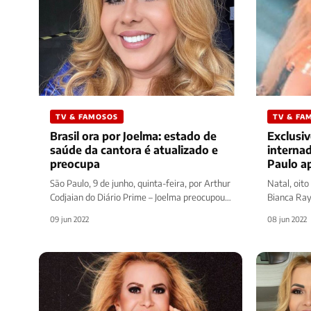
TV & FAMOSOS
TV & FA
Brasil ora por Joelma: estado de
Exclusiv
saúde da cantora é atualizado e
interna
preocupa
Paulo ap
detalhe
São Paulo, 9 de junho, quinta-feira, por Arthur
Natal, oito
Codjaian do Diário Prime – Joelma preocupou
Bianca Ray
seus fãs durante a última…
cantora br
09 jun 2022
08 jun 2022