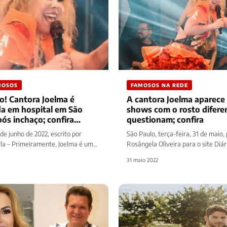
MOSOS
FAMOSOS NA REDE
o! Cantora Joelma é
A cantora Joelma aparece
da em hospital em São
shows com o rosto diferen
ós inchaço; confira
questionam; confira
s
 de junho de 2022, escrito por
São Paulo, terça-feira, 31 de maio,
la – Primeiramente, Joelma é uma
Rosângela Oliveira para o site Diár
asileira, atualmente com 47…
cantora Joelma (47), fez dois…
31 maio 2022