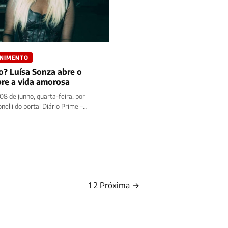
ENIMENTO
o? Luísa Sonza abre o
bre a vida amorosa
08 de junho, quarta-feira, por
nelli do portal Diário Prime –
diversos boatos envolvendo sua…
1
2
Próxima →
Paginação
de