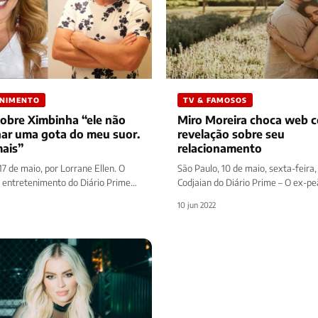
ENIMENTO
TV & FAMOSOS
sobre Ximbinha “ele não
Miro Moreira choca web 
har uma gota do meu suor.
revelação sobre seu
ais”
relacionamento
7 de maio, por Lorrane Ellen. O
São Paulo, 10 de maio, sexta-feira,
 entretenimento do Diário Prime
Codjaian do Diário Prime – O ex-p
atéria sobre Joelma, cantora…
Moreira está causando nas…
10 jun 2022