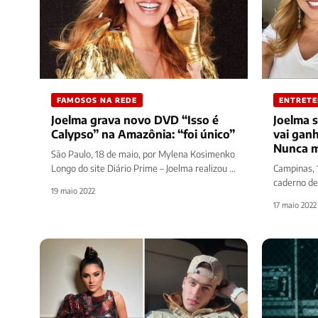
FAMOSOS NA REDE
ENTRET
Joelma grava novo DVD “Isso é
Joelma 
Calypso” na Amazônia: “foi único”
vai gan
Nunca m
São Paulo, 18 de maio, por Mylena Kosimenko
Longo do site Diário Prime – Joelma realizou a
Campinas, 1
gravação de seu…
caderno de
19 maio 2022
traz uma m
17 maio 2022