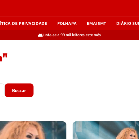
ÍTICA DE PRIVACIDADE
FOLHAPA
EMAISMT
DIÁRIO SU
👥
Junte-se a 99 mil leitores este mês
a"
Buscar