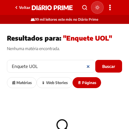
DIáRIO PRIME
Voltar
👥
99 mil leitores este mês no Diário Prime
Resultados para:
"Enquete UOL"
Nenhuma matéria encontrada.
Buscar
📰 Matérias
📱 Web Stories
📄 Páginas
🔍