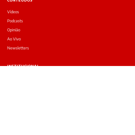
CONTEÚDOS
Vídeos
Podcasts
Opinião
Ao Vivo
Newsletters
INSTITUCIONAL
Sobre nós
Trabalhe conosco
Anuncie
Contato
Privacidade