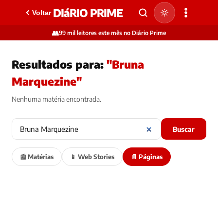
DIáRIO PRIME
Voltar
👥
99 mil leitores este mês no Diário Prime
Resultados para:
"Bruna
Marquezine"
Nenhuma matéria encontrada.
Buscar
📰 Matérias
📱 Web Stories
📄 Páginas