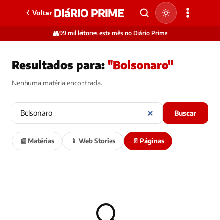
DIáRIO PRIME
Voltar
👥
99 mil leitores este mês no Diário Prime
Resultados para:
"Bolsonaro"
Nenhuma matéria encontrada.
Buscar
📰 Matérias
📱 Web Stories
📄 Páginas
🔍