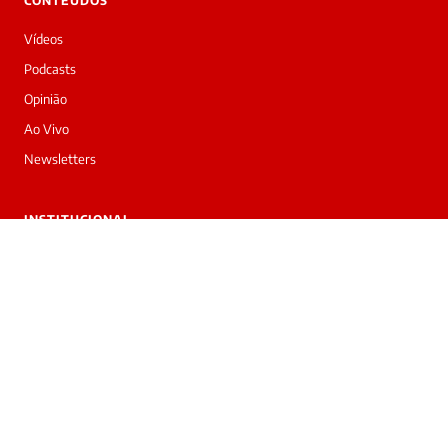
CONTEÚDOS
Vídeos
Podcasts
Opinião
Ao Vivo
Newsletters
INSTITUCIONAL
Sobre nós
Trabalhe conosco
Anuncie
Contato
Privacidade