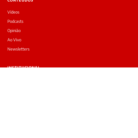
CONTEÚDOS
Vídeos
Podcasts
Opinião
Ao Vivo
Newsletters
INSTITUCIONAL
Sobre nós
Trabalhe conosco
Anuncie
Contato
Privacidade