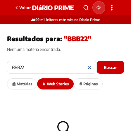
DIáRIO PRIME
Voltar
👥
99 mil leitores este mês no Diário Prime
Resultados para:
"BBB22"
Nenhuma matéria encontrada.
Buscar
📰 Matérias
📱 Web Stories
📄 Páginas
🔍