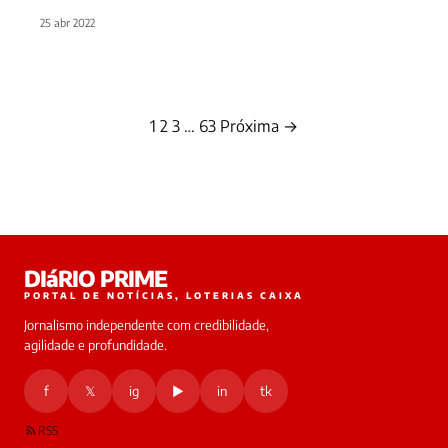
25 abr 2022
1
2
3
…
63
Próxima →
Paginação
de
posts
DIáRIO PRIME
PORTAL DE NOTÍCIAS, LOTERIAS CAIXA
Jornalismo independente com credibilidade,
agilidade e profundidade.
f
𝕏
ig
▶
in
tk
RSS