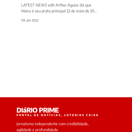
LATEST NEWS edit Arthur Aguiar diz que
Maira é seu prato principal 22 de maio de 2022
edit Polêmica: Maira…
08 abr 2022
DIáRIO PRIME
PORTAL DE NOTÍCIAS, LOTERIAS CAIXA
Jornalismo independente com credibilidade,
agilidade e profundidade.