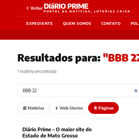
DIáRIO PRIME
Voltar
PORTAL DE NOTÍCIAS, LOTERIAS CAIXA
EXPEDIENTE
QUEM SOMOS
CONTATO
POL
Resultados para:
"BBB 2
1 matéria encontrada
📰 Matérias
📱 Web Stories
📄 Páginas
Diário Prime – O maior site do
Estado de Mato Grosso