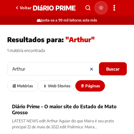
DIáRIO PRIME
Voltar
👥
Junte-se a 99 mil leitores este mês
Resultados para:
"Arthur"
1 matéria encontrada
Buscar
📰 Matérias
📱 Web Stories
📄 Páginas
Diário Prime – O maior site do Estado de Mato
Grosso
LATEST NEWS edit Arthur Aguiar diz que Maira é seu prato
principal 22 de maio de 2022 edit Polêmica: Maira…