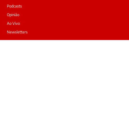
Podcasts
Opinião
Ao Vivo
Newsletters
INSTITUCIONAL
Sobre nós
Trabalhe conosco
Anuncie
Contato
Privacidade
© 2026 FolhaGO. Todos os direitos reservados.
Termos
Privacidade
Cookies