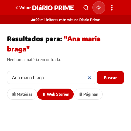
DIáRIO PRIME
Voltar
👥
99 mil leitores este mês no Diário Prime
Resultados para:
"Ana maria
braga"
Nenhuma matéria encontrada.
Buscar
📰 Matérias
📱 Web Stories
📄 Páginas